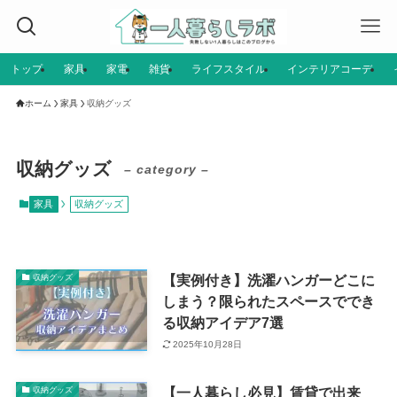
トップ
家具
家電
雑貨
ライフスタイル
インテリアコーデ
ホーム
家具
収納グッズ
収納グッズ
– category –
家具
収納グッズ
【実例付き】洗濯ハンガーどこに
収納グッズ
しまう？限られたスペースででき
る収納アイデア7選
2025年10月28日
【一人暮らし必見】賃貸で出来
収納グッズ