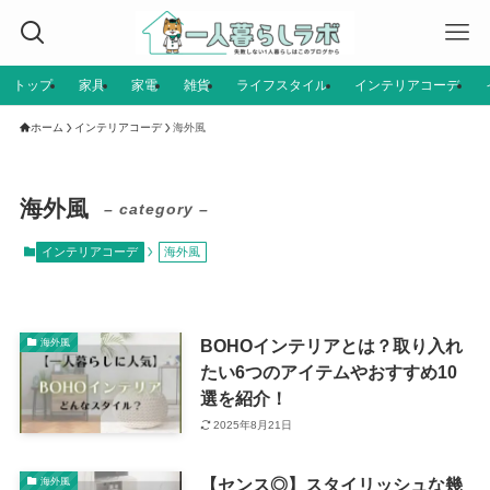
トップ
家具
家電
雑貨
ライフスタイル
インテリアコーデ
ホーム
インテリアコーデ
海外風
海外風
– category –
インテリアコーデ
海外風
BOHOインテリアとは？取り入れ
海外風
たい6つのアイテムやおすすめ10
選を紹介！
2025年8月21日
【センス◎】スタイリッシュな幾
海外風