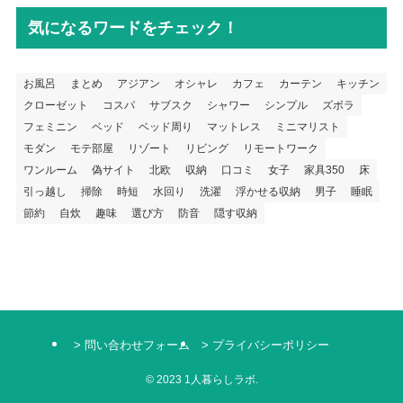
気になるワードをチェック！
お風呂
まとめ
アジアン
オシャレ
カフェ
カーテン
キッチン
クローゼット
コスパ
サブスク
シャワー
シンプル
ズボラ
フェミニン
ベッド
ベッド周り
マットレス
ミニマリスト
モダン
モテ部屋
リゾート
リビング
リモートワーク
ワンルーム
偽サイト
北欧
収納
口コミ
女子
家具350
床
引っ越し
掃除
時短
水回り
洗濯
浮かせる収納
男子
睡眠
節約
自炊
趣味
選び方
防音
隠す収納
> 問い合わせフォーム
> プライバシーポリシー
©
2023 1人暮らしラボ.