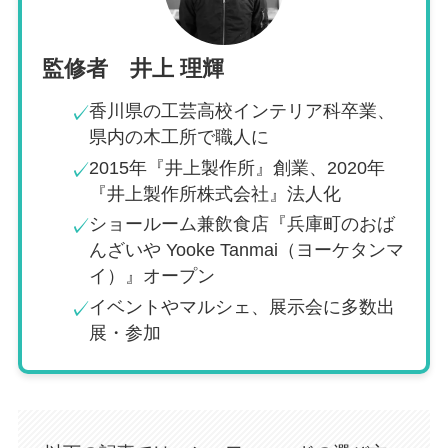
監修者 井上 理輝
香川県の工芸高校インテリア科卒業、
✓
県内の木工所で職人に
2015年『井上製作所』創業、2020年
✓
『井上製作所株式会社』法人化
ショールーム兼飲食店『兵庫町のおば
✓
んざいや Yooke Tanmai（ヨーケタンマ
イ）』オープン
イベントやマルシェ、展示会に多数出
✓
展・参加