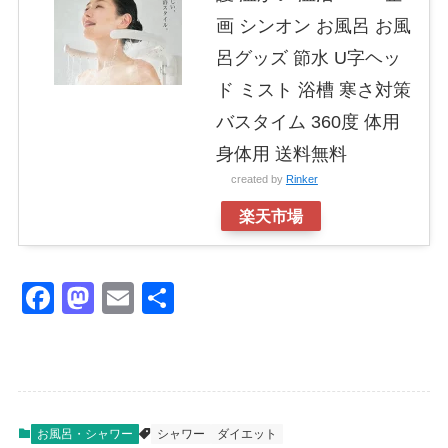
画 シンオン お風呂 お風
呂グッズ 節水 U字ヘッ
ド ミスト 浴槽 寒さ対策
バスタイム 360度 体用
身体用 送料無料
created by
Rinker
楽天市場
F
M
E
共
a
a
m
有
c
st
ail
e
o
b
d
お風呂・シャワー
シャワー
ダイエット