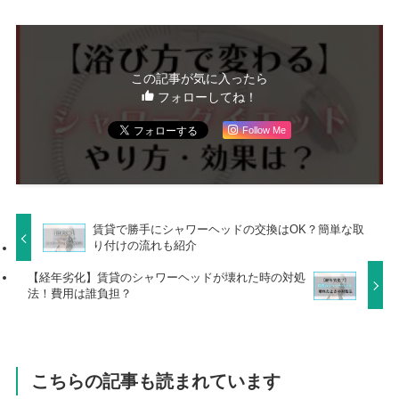
o
o
o
n
k
この記事が気に入ったら
フォローしてね！
Follow Me
賃貸で勝手にシャワーヘッドの交換はOK？簡単な取
り付けの流れも紹介
【経年劣化】賃貸のシャワーヘッドが壊れた時の対処
法！費用は誰負担？
こちらの記事も読まれています