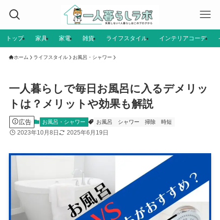
トップ
家具
家電
雑貨
ライフスタイル
インテリアコーデ
ホーム
ライフスタイル
お風呂・シャワー
一人暮らしで毎日お風呂に入るデメリッ
トは？メリットや効果も解説
広告
お風呂・シャワー
お風呂
シャワー
掃除
時短
2023年10月8日
2025年6月19日