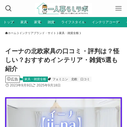
トップ
家具
家電
雑貨
ライフスタイル
インテリアコーデ
ホーム
インテリアブランド・サイト
家具・雑貨全般
イーナの北欧家具の口コミ・評判は？怪
しい？おすすめインテリア・雑貨5選も
紹介
広告
家具・雑貨全般
フェミニン
北欧
口コミ
2023年9月9日
2025年9月18日