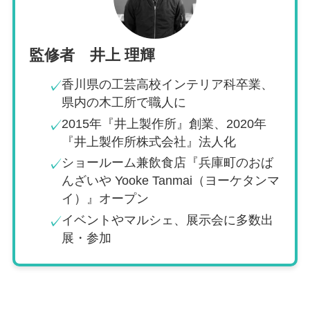
監修者 井上 理輝
香川県の工芸高校インテリア科卒業、
✓
県内の木工所で職人に
2015年『井上製作所』創業、2020年
✓
『井上製作所株式会社』法人化
ショールーム兼飲食店『兵庫町のおば
✓
んざいや Yooke Tanmai（ヨーケタンマ
イ）』オープン
イベントやマルシェ、展示会に多数出
✓
展・参加