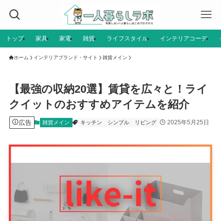
トップ
家具
家電
雑貨
ライフスタイル
インテリアコーデ
ホーム
インテリアブランド・サイト
雑貨メイン
【最強の収納20選】賃貸を広々と！ライ
クイットのおすすめアイテムを紹介
広告
2025年5月25日
雑貨メイン
キッチン
シンプル
リビング