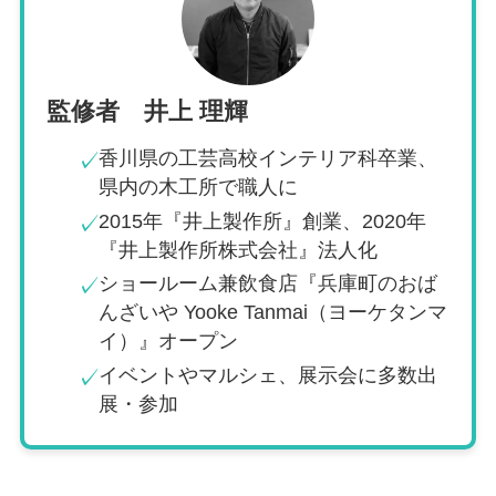
監修者 井上 理輝
香川県の工芸高校インテリア科卒業、
✓
県内の木工所で職人に
2015年『井上製作所』創業、2020年
✓
『井上製作所株式会社』法人化
ショールーム兼飲食店『兵庫町のおば
✓
んざいや Yooke Tanmai（ヨーケタンマ
イ）』オープン
イベントやマルシェ、展示会に多数出
✓
展・参加