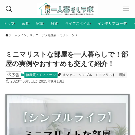
トップ
家具
家電
雑貨
ライフスタイル
インテリアコーデ
ホーム
インテリアコーデ
無機質・モノトーン
ミニマリストな部屋を一人暮らしで！部
屋の実例やおすすめも交えて紹介！
広告
無機質・モノトーン
オシャレ
シンプル
ミニマリスト
掃除
2023年6月5日
2025年9月18日