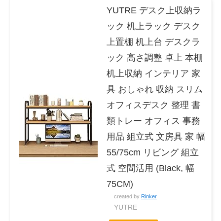
YUTRE デスク上収納ラ
ック 机上ラック デスク
上置棚 机上台 デスクラ
ック 高さ調整 卓上 本棚
机上収納 インテリア 家
具 おしゃれ 収納 スリム
オフィスデスク 整理 書
類トレー オフィス 事務
用品 組立式 文房具 家 幅
55/75cm リビング 組立
式 空間活用 (Black, 幅
75CM)
created by
Rinker
YUTRE