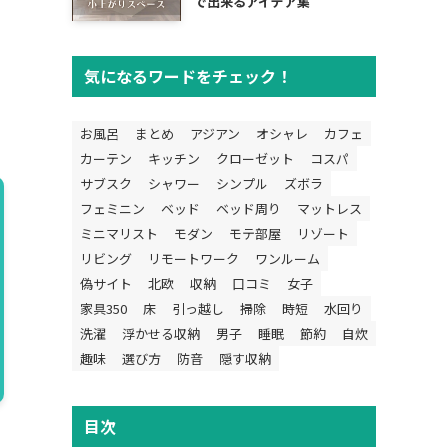
で出来るアイデア集
気になるワードをチェック！
お風呂
まとめ
アジアン
オシャレ
カフェ
カーテン
キッチン
クローゼット
コスパ
サブスク
シャワー
シンプル
ズボラ
フェミニン
ベッド
ベッド周り
マットレス
ミニマリスト
モダン
モテ部屋
リゾート
リビング
リモートワーク
ワンルーム
偽サイト
北欧
収納
口コミ
女子
家具350
床
引っ越し
掃除
時短
水回り
洗濯
浮かせる収納
男子
睡眠
節約
自炊
趣味
選び方
防音
隠す収納
目次