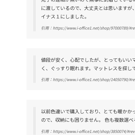
に渡しているので、大丈夫とは思いますが
イナス１にしました。
引用：https://www.i-office1.net/shop/97000789/#r
値段が安く、心配でしたが、とってもいい
く、ぐっすり眠れます。マットレスを探し
引用：https://www.i-office1.net/shop/14050790/#r
以前色違いで購入しており、とても暖かか
ので、収納にも困りません。 色も複数選べ
引用：https://www.i-office1.net/shop/3850074/#re