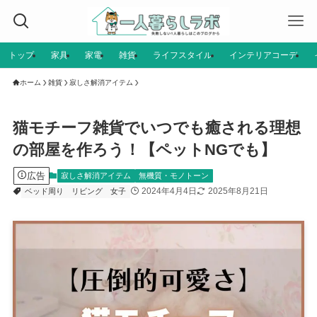
トップ
家具
家電
雑貨
ライフスタイル
インテリアコーデ
ホーム
雑貨
寂しさ解消アイテム
猫モチーフ雑貨でいつでも癒される理想
の部屋を作ろう！【ペットNGでも】
広告
寂しさ解消アイテム
無機質・モノトーン
2024年4月4日
2025年8月21日
ベッド周り
リビング
女子