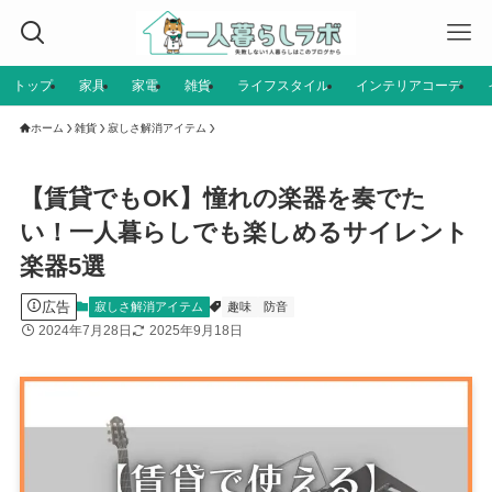
トップ
家具
家電
雑貨
ライフスタイル
インテリアコーデ
ホーム
雑貨
寂しさ解消アイテム
【賃貸でもOK】憧れの楽器を奏でた
い！一人暮らしでも楽しめるサイレント
楽器5選
広告
寂しさ解消アイテム
趣味
防音
2024年7月28日
2025年9月18日