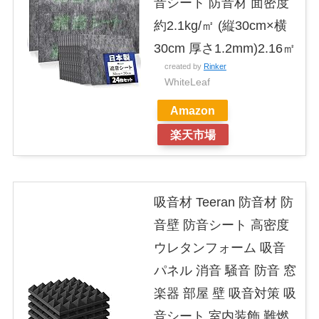
音シート 防音材 面密度
約2.1kg/㎡ (縦30cm×横
30cm 厚さ1.2mm)2.16㎡
created by
Rinker
WhiteLeaf
Amazon
楽天市場
吸音材 Teeran 防音材 防
音壁 防音シート 高密度
ウレタンフォーム 吸音
パネル 消音 騒音 防音 窓
楽器 部屋 壁 吸音対策 吸
音シート 室内装飾 難燃