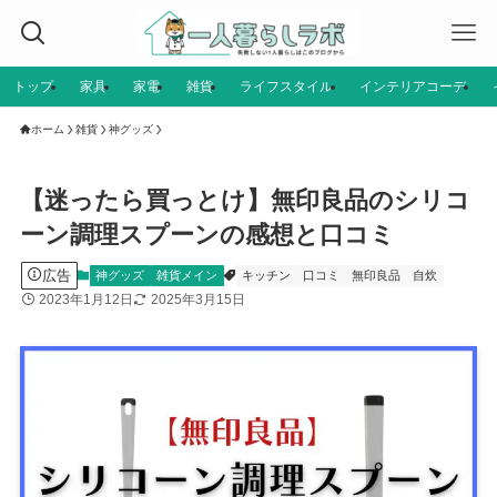
トップ
家具
家電
雑貨
ライフスタイル
インテリアコーデ
ホーム
雑貨
神グッズ
【迷ったら買っとけ】無印良品のシリコ
ーン調理スプーンの感想と口コミ
広告
神グッズ
雑貨メイン
キッチン
口コミ
無印良品
自炊
2023年1月12日
2025年3月15日