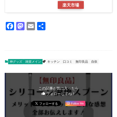
楽天市場
F
M
E
共
a
a
m
有
c
st
ail
e
o
b
d
神グッズ
雑貨メイン
キッチン
口コミ
無印良品
自炊
o
o
o
n
k
この記事が気に入ったら
フォローしてね！
Follow Me