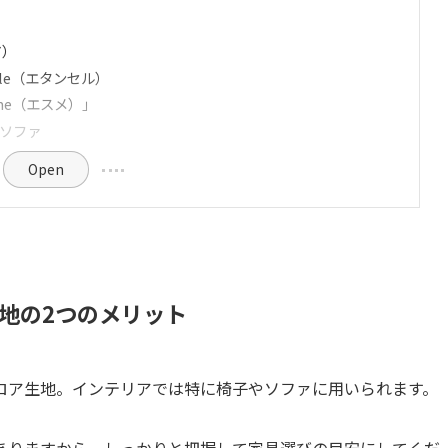
ア）
elle（エタンセル）
me（エスメ）｣
ソファ
Open
地の2つのメリット
ロア生地。インテリアでは特に椅子やソファに用いられます。
ありますから、しっかりと把握して家具選びの目安にしてくだ