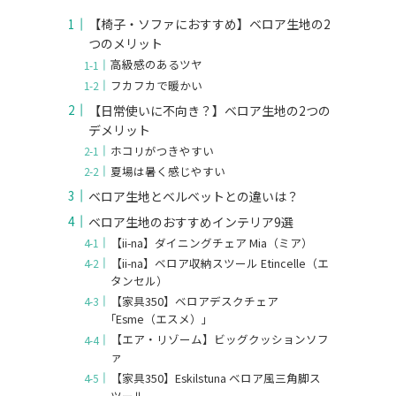
【椅子・ソファにおすすめ】ベロア生地の2
つのメリット
高級感のあるツヤ
フカフカで暖かい
【日常使いに不向き？】ベロア生地の2つの
デメリット
ホコリがつきやすい
夏場は暑く感じやすい
ベロア生地とベルベットとの違いは？
ベロア生地のおすすめインテリア9選
【ii-na】ダイニングチェア Mia（ミア）
【ii-na】ベロア収納スツール Etincelle（エ
タンセル）
【家具350】ベロアデスクチェア
｢Esme（エスメ）｣
【エア・リゾーム】ビッグクッションソフ
ァ
【家具350】Eskilstuna ベロア風三角脚ス
ツール