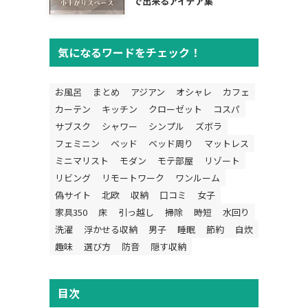
で出来るアイデア集
気になるワードをチェック！
お風呂
まとめ
アジアン
オシャレ
カフェ
カーテン
キッチン
クローゼット
コスパ
サブスク
シャワー
シンプル
ズボラ
フェミニン
ベッド
ベッド周り
マットレス
ミニマリスト
モダン
モテ部屋
リゾート
リビング
リモートワーク
ワンルーム
偽サイト
北欧
収納
口コミ
女子
家具350
床
引っ越し
掃除
時短
水回り
洗濯
浮かせる収納
男子
睡眠
節約
自炊
趣味
選び方
防音
隠す収納
目次