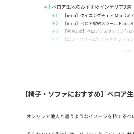
ベロア生地のおすすめインテリア9選
【ii-na】ダイニングチェア Mia（ミ
【ii-na】ベロア収納スツール Etinc
【家具350】ベロアデスクチェア｢Es
【エア・リゾーム】ビッグクッション
【椅子・ソファにおすすめ】ベロア生
オシャレで他人と違うようなイメージを持てるベ
そんなベロア生地には、メリットとデメリットが