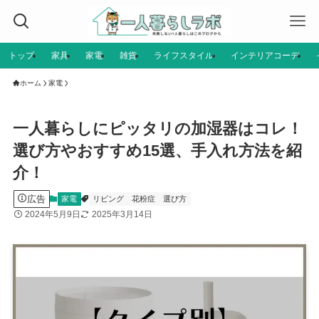
トップ
家具
家電
雑貨
ライフスタイル
インテリアコーデ
ホーム
家電
一人暮らしにピッタリの加湿器はコレ！
選び方やおすすめ15選、手入れ方法を紹
介！
広告
家電
リビング
花粉症
選び方
2024年5月9日
2025年3月14日