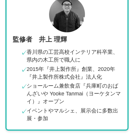
監修者 井上 理輝
香川県の工芸高校インテリア科卒業、
✓
県内の木工所で職人に
2015年『井上製作所』創業、2020年
✓
『井上製作所株式会社』法人化
ショールーム兼飲食店『兵庫町のおば
✓
んざいや Yooke Tanmai（ヨーケタンマ
イ）』オープン
イベントやマルシェ、展示会に多数出
✓
展・参加