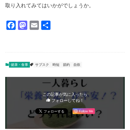
取り入れてみてはいかがでしょうか。
F
M
E
共
a
a
m
有
c
st
ail
e
o
b
d
健康・食事
サブスク
時短
節約
自炊
o
o
o
n
k
この記事が気に入ったら
フォローしてね！
Follow Me