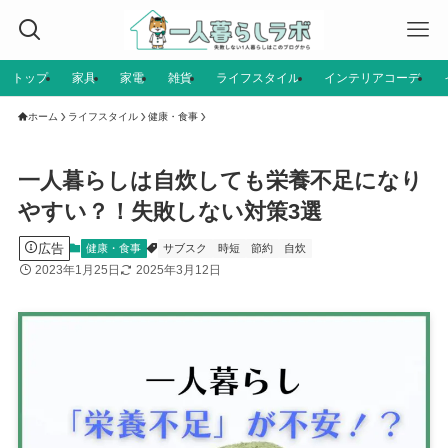
トップ
家具
家電
雑貨
ライフスタイル
インテリアコーデ
ホーム
ライフスタイル
健康・食事
一人暮らしは自炊しても栄養不足になり
やすい？！失敗しない対策3選
広告
健康・食事
サブスク
時短
節約
自炊
2023年1月25日
2025年3月12日