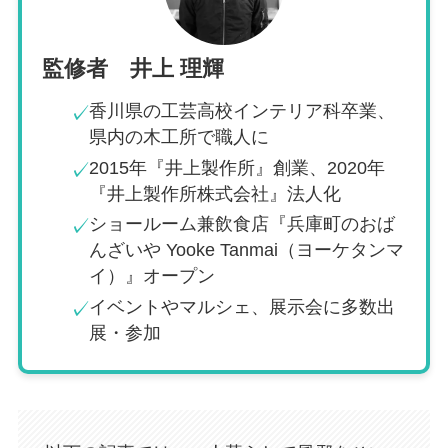
監修者 井上 理輝
香川県の工芸高校インテリア科卒業、
✓
県内の木工所で職人に
2015年『井上製作所』創業、2020年
✓
『井上製作所株式会社』法人化
ショールーム兼飲食店『兵庫町のおば
✓
んざいや Yooke Tanmai（ヨーケタンマ
イ）』オープン
イベントやマルシェ、展示会に多数出
✓
展・参加